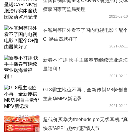
全国首例国健呈诺CAR-NK细胞治疗实体
瘤获国家药监局受理
2021-02-10
在智利等国外看不了国内电视电影？配个
C+路由器就好了
2021-02-11
新春不打烊 快手主播春节继续营业送海
量福利！
2021-02-11
GL8霸主地位不再，全新传祺M8势创自
主豪华MPV新记录
2021-02-11
超低价买华为freebuds pro无线耳机 “真
快乐”APP与您约“惠”情人节