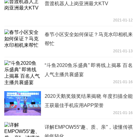
普渡机器人上岗亚洲最大KTV
2021-01-12
春节小区安全如何保证？马克水印相机来
帮忙
2021-01-13
“斗鱼2020鱼乐盛典” 即将线上揭幕 百名
人气主播共襄盛宴
2021-01-16
2020天鹅奖颁奖结果揭晓 年度扫描全能
王获最佳手机应用APP荣誉
2021-01-16
详解EMPOW55“趣、质、亲”，读懂传祺
的年轻化