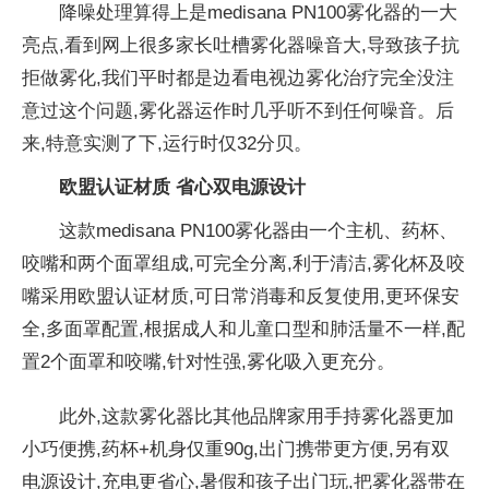
降噪处理算得上是medisana PN100
雾化器的一大
亮点,看到网上很多家长吐槽
雾化器噪音大,导致孩子抗
拒做
雾化,我们
平时都是边看电视边
雾化
治疗完全没注
意过这个问题,
雾化器运作时几乎听不到任何噪音。后
来,特意实测了下,运行时仅32分贝。
欧盟认证材质 省心双电源设计
这款medisana PN100
雾化器由一个主机、药杯、
咬嘴和两个面罩组成,可完全分离,利于清洁,
雾化杯及咬
嘴采用欧盟认证材质,可日常消毒和反复使用,更环保安
全,多面罩配置,根据
成人和儿童口型和肺活量不一样,配
置2个面罩和咬嘴,针对
性强,
雾化吸入更充分。
此外,这款
雾化器比其他品牌家用手持
雾化器更加
小巧便携,药杯+机身仅重90g,出门携带更方便,另有双
电源设计,充电更省心,暑假和孩子出门玩,把
雾化器带在