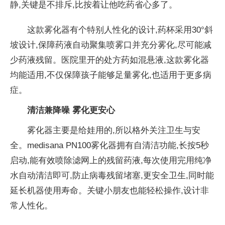
静,关键是不排斥,比按着让他吃药省心多了。
这款
雾化器有个特别人
性化的设计,药杯采用30°斜
坡设计,保障药液自动聚集喷雾口并充分
雾化,尽可能减
少药液残留。医院里开的处方药如混悬液,这款
雾化器
均能适用,不仅保障孩子能够足量
雾化,也适用于更多病
症。
清洁兼降噪
雾化更安心
雾化器主要是给娃用的,所以格外关注卫生与安
全。medisana PN100
雾化器拥有自清洁功能,长按5秒
启动,能有效喷除滤网上的残留药液,每次使用完用纯净
水自动清洁即可,防止
病毒残留堵塞,更安全卫生,同时能
延长机器使用寿命。关键小朋友也能轻松操作,设计非
常人
性化。