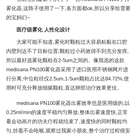
雾化器,这阵子使用了一下,各方面都ok,所以分享给需要
的宝妈们~
医疗级
雾化 人
性化设计
大家可能不知道,
雾化时颗粒过大容易粘黏在口腔
内壁到达不了目标位置;颗粒过小药效得不到充分发挥,
所以最好选
雾化颗粒在2-5um之间的。像我选的这款
medisana PN100
雾化器采用了进口医用不锈钢网片进
行分离,中位粒径仅2.5um,1-5um颗粒占比达84.72%,使
用时可充分释放细腻颗粒,直达肺部
治疗
效果更佳。
medisana PN100
雾化器出雾效率也是医用级的,以
0.25ml/min的速度
平稳均匀释放,整体出雾速度快,正常
看会动画片的功夫疗程就结束了,速度快的同时颗粒均
匀,丝毫不会呛喉,观察过我家小朋友,整个
治疗过程很安