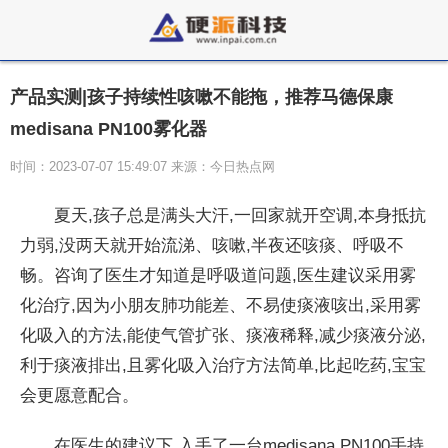
产品实测|孩子持续性咳嗽不能拖，推荐马德保康
medisana PN100雾化器
时间：2023-07-07 15:49:07 来源：今日热点网
夏天,孩子
总是满头大汗,一回家就开空调,本身抵抗
力弱,没两天就开始流涕、咳嗽,半夜还咳痰、呼吸不
畅。咨询了医生才知道是呼吸道问题,医生建议采用
雾
化
治疗,因为小朋友肺功能差、不易使痰液咳出,采用
雾
化吸入的方法,能使气管扩张、痰液稀释,减少痰液分泌,
利于痰液排出,且
雾化吸入
治疗方法简单,比起吃药,宝宝
会更愿意配合。
在医生的建议下,入手了一
台medisana PN100手持