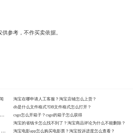
仅供参考，不作买卖依据。
闻
淘宝在哪申请人工客服？淘宝店铺怎么上货？
db是什么文件格式?DB文件格式怎么打开？
eam账户余额怎么买G币？csgo开箱免费知名度权威排行大盘点？
csgo怎么开箱子？csgo的箱子怎么获得
淘宝的省钱卡怎么找不到了？淘宝商品评论为什么不能删除？
steam账户余额怎么转到蒸汽平台？csgo开箱一个箱子多少钱？_今日热闻
淘宝电影app怎么购买电影票？淘宝投诉进度怎么查看？