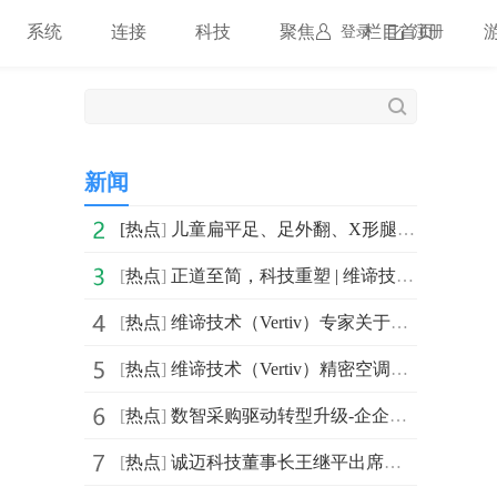
系统
连接
科技
聚焦
栏目首页
登录
注册
新闻
[
热点
]
儿童扁平足、足外翻、X形腿……配双矫正鞋垫试试吧！
[
热点
]
正道至简，科技重塑 | 维谛技术（Vertiv）全栈式自适应
[
热点
]
维谛技术（Vertiv）专家关于预制集装箱数据中心的问题解答
[
热点
]
维谛技术（Vertiv）精密空调、UPS、微模块（MDC）均获权
[
热点
]
数智采购驱动转型升级-企企通荣获“2023年度中国能源化工
[
热点
]
诚迈科技董事长王继平出席中国绿色算力大会并发表主题演