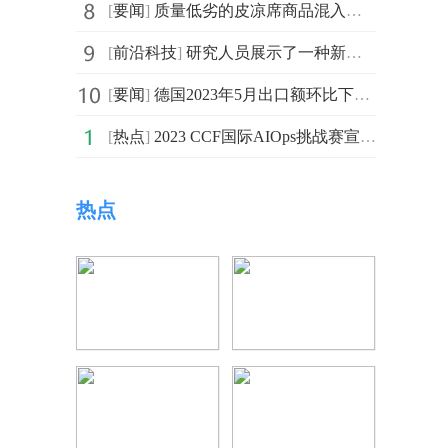
[
要闻
]
质量低劣的皮凉席商品混入市场 消费者应该如何选择
[
前沿科技
]
研究人员展示了一种新型节能芯片 可通过连接节点的光纤
[
要闻
]
德国2023年5月出口额环比下降0.1% 进口额环比上升1.7%
[
热点
]
2023 CCF国际AIOps挑战赛宣讲会暨AIOps研讨会成功举办
热点