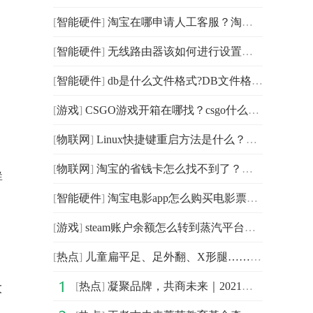
[
智能硬件
]
淘宝在哪申请人工客服？淘宝店铺怎么上货？
[
智能硬件
]
无线路由器该如何进行设置？台式机没有声音怎么办？
[
智能硬件
]
db是什么文件格式?DB文件格式怎么打开？
[
游戏
]
CSGO游戏开箱在哪找？csgo什么模式可以开降落伞？ 世界要闻
[
物联网
]
Linux快捷键重启方法是什么？​Linux里有哪些常用的命令？
[
物联网
]
淘宝的省钱卡怎么找不到了？淘宝商品评论为什么不能删除
群
[
智能硬件
]
淘宝电影app怎么购买电影票？淘宝投诉进度怎么查看？
[
游戏
]
steam账户余额怎么转到蒸汽平台？csgo开箱一个箱子多少钱
[
热点
]
儿童扁平足、足外翻、X形腿……配双矫正鞋垫试试吧！
[
热点
]
凝聚品牌，共商未来｜2021中国企业品牌建设峰会暨媒体发
大