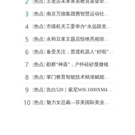
[
热点
]
王老吉未来菁英教育基金牵手汕头大学首设 “刺柠吉奖学
[
热点
]
南京万德集团携智慧运动社区解决方案精彩亮相2021体博会
[
热点
]
市级机关工委举办“永远跟党走，建功新时代”庆祝建党百
[
热点
]
永和豆浆主题店惊艳亮相崇明花博会，成新晋网红打卡地
[
热点
]
备受关注，普渡机器人“好啦”亮相2021中国连锁餐饮峰会
[
热点
]
勘察“神器”，户外硅砂显微镜
[
热点
]
掌门教育智能技术精准赋能个性化教学 品质课程助力信息
[
热点
]
告白520｜索尼WH-1000XM4头戴降噪耳机静谧白限量版心动发布
[
热点
]
魅力女总裁—菲美国际美业综合平台创始人，菲菲！