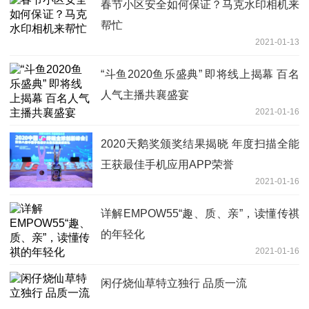
春节小区安全如何保证？马克水印相机来
帮忙
2021-01-13
“斗鱼2020鱼乐盛典” 即将线上揭幕 百名
人气主播共襄盛宴
2021-01-16
2020天鹅奖颁奖结果揭晓 年度扫描全能
王获最佳手机应用APP荣誉
2021-01-16
详解EMPOW55“趣、质、亲”，读懂传祺
的年轻化
2021-01-16
闲仔烧仙草特立独行 品质一流