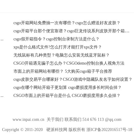
csgo开箱网站免费抽一次有哪些？csgo怎么赠送好友皮肤？
csgo开箱平台那个便宜靠谱？csgo巨龙传说系列皮肤开那个箱子获取？
那个便宜靠谱？csgo巨龙传说系列皮肤在什么箱子里？
csgo假开箱指令？csgo控制台录制方法是什么？
？
xps是什么格式文件?怎么打开才能打开xps文件？
无线鼠标有几种类型？电脑怎么安装无线蓝牙鼠标？
？
CSGO开箱遇见骗子怎么办？CSGOdemo控制台换人视角方法
市面上的开箱网站有哪些？ 5大购买csgo箱子平台推荐
csgo皮肤交易平台哪家好？CSGO游戏中隐藏队友名字如何设置？
csgo在哪个网站开箱子更划算 csgo磨损度用多长时间会掉？
台网站那个便宜？csgo游戏画面1280x960设置在哪？
CSGO市面上的开箱平台是什么 CSGO磨损度用多久会掉？
www.inpai.com.cn
关于我们
联系我们:514 676 113 @qq.com
Copyright © 2011-2020
硬派科技网
版权所有
浙ICP备2022016517号-18