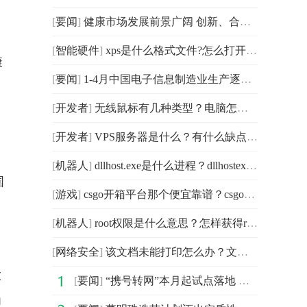
[
要闻
]
健康市场发展前景广阔 创新、合作等成关键
[
智能硬件
]
xps是什么格式文件?怎么打开才能打开xps文件？
康
[
要闻
]
1-4月中国电子信息制造业生产逐步恢复 出口降幅收窄
[
开发者
]
无线鼠标有几种类型？电脑怎么安装无线蓝牙鼠标？
[
开发者
]
VPS服务器是什么？有什么缺点和优点？
[
机器人
]
dllhost.exe是什么进程？dllhostex重启就出现怎么办？
国
[
游戏
]
csgo开箱平台那个便宜靠谱？csgo巨龙传说系列皮肤在什么
到
[
机器人
]
root权限是什么意思？怎样获得root权限？
[
网络安全
]
该文档未能打印怎么办？文档打印出来是空白怎么解决？
大
[
要闻
]
“携号转网”本月起试点落地 或倒逼运营商提速降费
力