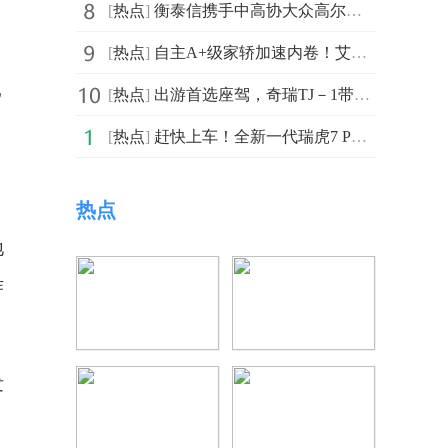
[
热点
]
衡泰信携手中高协大众高尔夫项目，助推青少年高尔夫线上
[
热点
]
自主A+级家轿加速内卷！艾瑞泽8靠全优价值完胜星瑞
已
[
热点
]
出游首选座驾，奇瑞TJ－1带你逃离城市去露营
[
热点
]
赶快上车！全新一代瑞虎7 PLUS晋升户外露营最佳拍档
。
热点
地
作
发
，