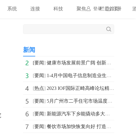
系统
连接
科技
聚焦
栏目首页
登录
注册
新闻
[
要闻
]
健康市场发展前景广阔 创新、合作等成关键
[
要闻
]
1-4月中国电子信息制造业生产逐步恢复 出口降幅收窄
[
热点
]
2023 IOF国际正畸高峰论坛精彩抢先看
[
要闻
]
5月广州市二手住宅市场温度下降 成交量环比4月有所下跌
[
要闻
]
新能源汽车下乡能撬动多大市场规模？如何打通下沉发展中
究
[
要闻
]
餐饮市场加快恢复向好 打造消费新场景