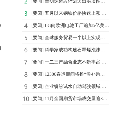
[
要闻
]
董明珠造芯计划迈出实质性一步 格力欲参与半导体并购案
[
要闻
]
五月以来钢铁价格快速上涨 是什么原因造成钢价的上涨?
委
[
要闻
]
LG向欧洲电池工厂追加5亿美元投资 年产量提高到70GWh
[
要闻
]
全球服务贸易一半以上实现数字化 传统贸易向数字贸易转型
的
[
要闻
]
科学家成功构建石墨烯泡沫孔片网络拓扑模型
[
要闻
]
一二三产融合业态不断丰富 呈现出“农业+文化”等“农业
[
要闻
]
12306春运期间将推“候补购票”功能 拟取消23时后不能购
[
要闻
]
企业纷纷试水自动驾驶领域 技术亟待攻关法规仍存盲区
[
要闻
]
11月全国期货市场成交量逾3亿手 环比增长33.57%