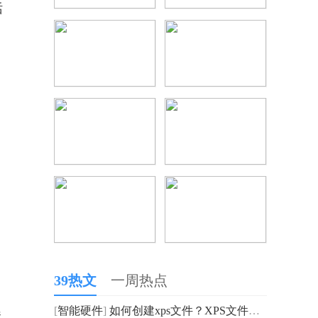
话
39热文
一周热点
[
智能硬件
]
如何创建xps文件？XPS文件可以直接转成Word后修改吗？
器