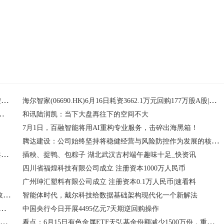
新资讯：【财经分析】新版调控方案后首个省级生猪产能调控细则落地 行业加速去产能与整合重构
海尔智家(06690.HK)6月16日耗资3662.1万元回购177万股A股|每日消息
：全域能碳管理，AI 赋能产业绿色升级
和讯陆润凯：当下大盘再往下的空间不大
7月1日，百融智能将用AI重构专业服务，击碎出海黑箱！
腾达建设：公司始终坚持将稳健经营与风险防控作为发展的核心原则-精彩看点
海纳数科出席2026第十届中关村数字金融与金融安全大会，共话数智金融新未来
插秧、捉鸭、包粽子 湖北武汉古村端午趣味十足_快资讯
四川省福煌科技有限公司成立 注册资本1000万人民币
广州珅汇塑料有限公司成立 注册资本0.1万人民币|速看料
国家统计局：中下游企业面临着阶段性的成本压力 相关助企政策效果有望逐步显现 速递
智能体时代，戴尔科技给数据基础架构现代化一个新解法
2218.HK)高开15%，截至发稿，涨15%，报26.22港元，成交额465.41万港元
中国央行今日开展4495亿元7天期逆回购操作
6月15日自由现金流ETF平安基金份额增加100万份，重仓股中国海油、上汽集团、格力电器 视讯
看点：6月15日有色金属ETF天弘基金份额减少1500万份，重仓股洛阳钼业、北方稀土、中国铝业