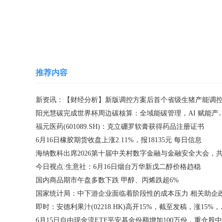
关键词：
治疗
盐酸
获批
用于
适应症
推荐内容
阳光慧碳完成世界杯周边碳核算
福元医药(601089.SH)：克立硼罗软膏获得药品注册证书
6月16日橡胶期货收盘上涨2.11%，报18135元 每日信息
今日视点:生意社：6月16日烟台万华新戊二醇价格趋稳
国内商品期市午盘多数下跌 甲醇、丙烯跌超6%
即时：安德利果汁(0