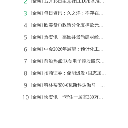
[
金融
]
12月16日生意社LLDPE基准价为6670.00元/吨
[
金融
]
每日资讯：久之洋：不存在未披露重大事项
[
金融
]
欧美货币政策分化支撑欧元走强，欧元区12月综合PMI降至51.9、德国ZEW预期指数跃升至45.8 每日动态
[
金融
]
热资讯！高邑县景尚建材经销部（个体工商户）成立 注册资本1万人民币
[
金融
]
中金2026年展望：预计化工行业周期拐点有望到来
[
金融
]
前沿热点:联创电子控股股东筹划控制权变更事项 股票12月18日起停牌
[
金融
]
招商证券：储能爆发+固态加速 看好锂电设备开启新一轮景气周期-前沿热点
[
金融
]
科林蒂安0-0瓦斯科达伽马，势均力敌 每日简讯
[
金融
]
快资讯丨“守住一居室330万元”！北京二手房市场现“保价联盟”，但有房源275万元成交