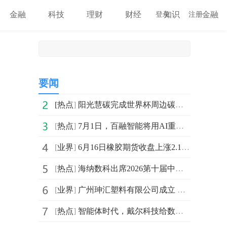
金融
科技
理财
财经
知识
金融
登录
注册
要闻
[
热点
]
阳光慧碳完成世界杯周边碳核算：全域能碳管理，AI 赋能产业绿色升级
[
热点
]
7月1日，百融智能将用AI重构专业服务，击碎出海黑箱！
[
业界
]
6月16日橡胶期货收盘上涨2.11%，报18135元 每日信息
[
热点
]
海纳数科出席2026第十届中关村数字金融与金融安全大会，共话数智金融新未来
[
业界
]
广州珅汇塑料有限公司成立 注册资本0.1万人民币|速看料
[
热点
]
智能体时代，戴尔科技给数据基础架构现代化一个新解法