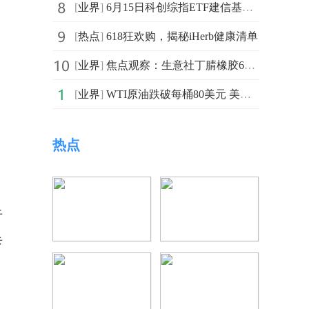
[
业界
]
6月15日科创综指ETF建信基金份额增加1500万份，重仓股海光信息、寒武纪、摩尔线程_播资讯
[
热点
]
618狂欢购，揭秘iHerb健康清单
[
业界
]
焦点观察：生意社丁腈橡胶6月15日均差继续负向缩小为-387.50元/吨
[
业界
]
WTI原油跌破每桶80美元 美伊达成临时协议
热点
于
卡