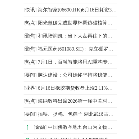
[
快讯
]
海尔智家(06690.HK)6月16日耗资3662.1万元回购177万股A股|每日消息
[
热点
]
阳光慧碳完成世界杯周边碳核算：全域能碳管理，AI 赋能产业绿色升级
[
聚焦
]
和讯陆润凯：当下大盘再往下的空间不大
[
聚焦
]
福元医药(601089.SH)：克立硼罗软膏获得药品注册证书
[
热点
]
7月1日，百融智能将用AI重构专业服务，击碎出海黑箱！
[
要闻
]
腾达建设：公司始终坚持将稳健经营与风险防控作为发展的核心原则-精彩看点
[
业界
]
6月16日橡胶期货收盘上涨2.11%，报18135元 每日信息
[
热点
]
海纳数科出席2026第十届中关村数字金融与金融安全大会，共话数智金融新未来
[
要闻
]
插秧、捉鸭、包粽子 湖北武汉古村端午趣味十足_快资讯
[
金融
]
中国佛教圣地五台山为文物建“数字档案”