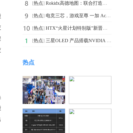
[
热点
]
Rokidx高德地图：联合打造首个智能眼镜导航行业标杆
股
[
热点
]
电竞三芯，游戏至尊 一加 Ace 5 至尊系列正式定档5月27日
交
[
热点
]
HTX“火星计划特别版”新晋候选人出炉，用户太空之旅进入
避
[
热点
]
三星OLED 产品搭载NVIDIA G-SYNC技术，打造顶尖游戏体验
交
热点
换
股
出