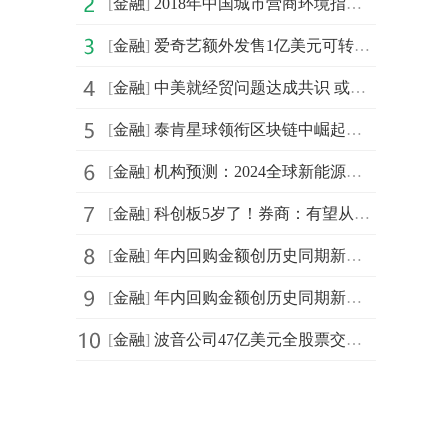
[
金融
]
2018年中国城市营商环境指数排名出炉:深圳第一上海第二
[
金融
]
爱奇艺额外发售1亿美元可转债：年利率为3.75%
[
金融
]
中美就经贸问题达成共识 或刺激市场短期反弹
[
金融
]
泰肯星球领衔区块链中崛起最迅速的领域：区块链游戏
[
金融
]
机构预测：2024全球新能源车销量有望同增25%
[
金融
]
科创板5岁了！券商：有望从低估提升至合理的水平
[
金融
]
年内回购金额创历史同期新高，券商：A股业绩有望企稳回升
[
金融
]
年内回购金额创历史同期新高，券商：A股业绩有望企稳回升
[
金融
]
波音公司47亿美元全股票交易收购Spirit Aero，面临多重挑战