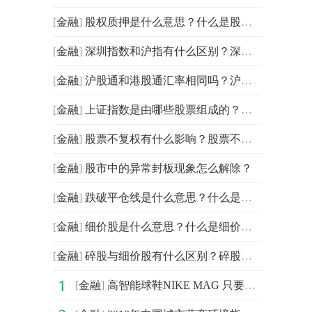
[
金融
]
股权质押是什么意思？什么是股权质押？
[
金融
]
深圳指数和沪指有什么区别？深圳指数和沪指介绍
[
金融
]
沪股通和港股通汇率相同吗？沪股通和港股通汇率介绍
[
金融
]
上证指数是由哪些股票组成的？什么是上证指数？
[
金融
]
股票不复权有什么影响？股票不复权是什么意思？
[
金融
]
股市中的异常封板现象怎么解除？
[
金融
]
跌破平仓线是什么意思？什么是跌破平仓线？
[
金融
]
细价股是什么意思？什么是细价股？
[
金融
]
碎股与细价股有什么区别？碎股与细价股区别介绍
[
金融
]
高智能球鞋NIKE MAG 只要你能穿得上，就一定合适！酷