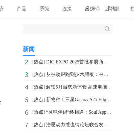
济
产品
系统
连接
科技
聚焦
登录
注册
新闻
[
热点
]
DIC EXPO 2025首批参展商名单公布，观众参观预约通道正式开启
[
热点
]
从被动跟跑到技术颠覆：中国企业破解大圆柱电池快充与热
[
热点
]
解锁5月游戏新体验 高速电脑配置推荐
[
热点
]
新物种！三星Galaxy S25 Edge以轻薄身姿 带来高能体验
体
[
热点
]
“灵魂伴侣”终相遇：Soul App揭秘Z世代的婚恋“清流”
[
热点
]
浩思动力维也纳论坛联合发布全新MGE混动发动机