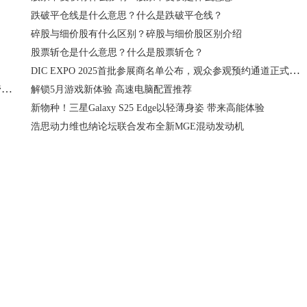
跌破平仓线是什么意思？什么是跌破平仓线？
碎股与细价股有什么区别？碎股与细价股区别介绍
股票斩仓是什么意思？什么是股票斩仓？
DIC EXPO 2025首批参展商名单公布，观众参观预约通道正式开启
从被动跟跑到技术颠覆：中国企业破解大圆柱电池快充与热管理难题
解锁5月游戏新体验 高速电脑配置推荐
新物种！三星Galaxy S25 Edge以轻薄身姿 带来高能体验
浩思动力维也纳论坛联合发布全新MGE混动发动机