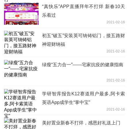
“真快乐”APP直播拜年不打烊 新春10天
乐着过
2021-02-16
初五“破五”安装英可纳铸铝门，接五路财
神迎财纳福
2021-02-16
绿瘦“五力合一”——宅家抗疫的健康指南
2021-02-16
学研智库报告K12赛道用户最多,阿卡索
英语App成学生“掌中宝”
2021-02-16
美好置业新春不打烊，感恩好礼送上门