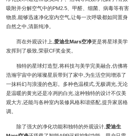
吸附并分解空气中的PM2.5、甲醛、细菌、
病毒等
有害
物质,能够迅速净化室内空气,让每一次呼吸都如同置身
自然之中,清新纯净。
而在外观设计上,
爱迪生
Mars
空净
更是将星球美学
发挥到了极致,荣获CF奖金奖。
独特的星球灯造型,将科技与美学完美融合,仿
佛将
浩瀚宇宙中的璀璨星辰带到了家中,为生活空间增添了
一抹科幻与浪漫的色彩。多种色温模式,无极调光,无论
是温暖的黄光还是冷冽的白光,这种独特的设计不仅美
观大方,还能与各种室内装修风格和谐搭配,提升家居格
调。
除了强大的净化功能和独特的外观设计,
爱迪生
Mars
空净
还搭载了智能APP远程控制功能。用户只需