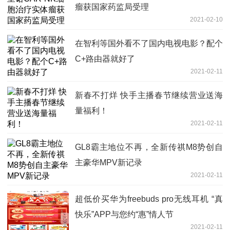
瘤获国家药监局受理
2021-02-10
在智利等国外看不了国内电视电影？配个
C+路由器就好了
2021-02-11
新春不打烊 快手主播春节继续营业送海
量福利！
2021-02-11
GL8霸主地位不再，全新传祺M8势创自
主豪华MPV新记录
2021-02-11
超低价买华为freebuds pro无线耳机 “真
快乐”APP与您约“惠”情人节
2021-02-11