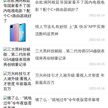
在欧洲阿根廷等国家看不了国内电视电
影？配个C+路由器就好了
2021-02-14
情人节送礼有妙招 上“真 快乐”APP买潮
流数码送男神
2021-02-14
三大黑科技赋能，第二代传祺GS4越级表
现将再创销量记录
2021-02-15
万兴科技引才入湘升级:重视人才密度 年
薪最高百万
2021-02-16
饿了么：“就地过年”令年夜饭需求暴增