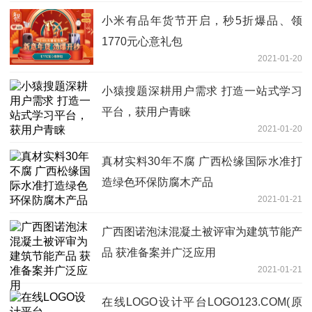
小米有品年货节开启，秒5折爆品、领
1770元心意礼包
2021-01-20
小猿搜题深耕用户需求 打造一站式学习
平台，获用户青睐
2021-01-20
真材实料30年不腐 广西松缘国际水准打
造绿色环保防腐木产品
2021-01-21
广西图诺泡沫混凝土被评审为建筑节能产
品 获准备案并广泛应用
2021-01-21
在线LOGO设计平台LOGO123.COM(原