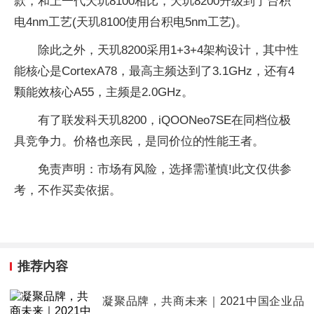
款，和上一代天玑8100相比，天玑8200升级到了台积
电4nm工艺(天玑8100使用台积电5nm工艺)。
除此之外，天玑8200采用1+3+4架构设计，其中性
能核心是CortexA78，最高主频达到了3.1GHz，还有4
颗能效核心A55，主频是2.0GHz。
有了联发科天玑8200，iQOONeo7SE在同档位极
具竞争力。价格也亲民，是同价位的性能王者。
免责声明：市场有风险，选择需谨慎!此文仅供参
考，不作买卖依据。
推荐内容
凝聚品牌，共商未来｜2021中国企业品