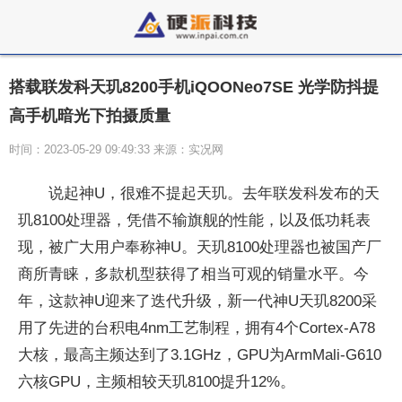
搭载联发科天玑8200手机iQOONeo7SE 光学防抖提
高手机暗光下拍摄质量
时间：2023-05-29 09:49:33 来源：实况网
说起神U，很难不提起天玑。去年联发科发布的天
玑8100处理器，凭借不输旗舰的性能，以及低功耗表
现，被广大用户奉称神U。天玑8100处理器也被国产厂
商所青睐，多款机型获得了相当可观的销量水平。今
年，这款神U迎来了迭代升级，新一代神U天玑8200采
用了先进的台积电4nm工艺制程，拥有4个Cortex-A78
大核，最高主频达到了3.1GHz，GPU为ArmMali-G610
六核GPU，主频相较天玑8100提升12%。